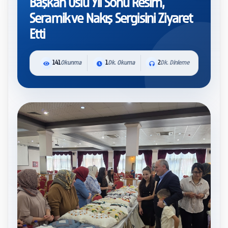
Başkan Uslu Yıl Sonu Resim,
Seramik ve Nakış Sergisini Ziyaret
Etti
141
Okunma
1
Dk. Okuma
2
Dk. Dinleme