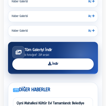
Haber Galerisi
Aç
Haber Galerisi
Aç
Haber Galerisi
Aç
Tüm Galeriyi İndir
6
fotoğraf · ZIP arşivi
İndir
DİĞER HABERLER
Çiyni Mahallesi Kültür Evi Tamamlandı: Belediye