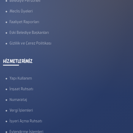
Belediye Personeli
Meclis Üyeleri
Faaliyet Raporları
Eski Belediye Başkanları
Gizlilik ve Çerez Politikası
HİZMETLERİMİZ
Yapı Kullanım
İnşaat Ruhsatı
Numarataj
Vergi İşlemleri
İşyeri Açma Ruhsatı
Evlendirme İşlemleri