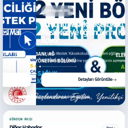
03 Ağustos 2026
Kurşunlu Meslek Yüksekokulu, Geleceğin
Meslekleriyle Öğrencilerine Kapılarını
Açıyor
Kurşunlu Meslek Yüksekokulu (MYO), yeni eğitim-öğretim
döneminde öğrencilerine yeniden kapılarını açmanın heyecanını
yaşıyor. İlçemizin eğitimdeki vizyonunu genişleten yüksekokulumuz,
bu yıl bünyesine kattığı yenilikçi programlarla gençlere yepyeni
Detayları Görüntüle
kariyer fırsatları sunmaya hazırlanıyor.
GÜNDEM AKIŞI