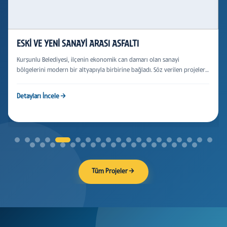
ESKİ VE YENİ SANAYİ ARASI ASFALTI
Kurşunlu Belediyesi, ilçenin ekonomik can damarı olan sanayi
bölgelerini modern bir altyapıyla birbirine bağladı. Söz verilen projeler
arasında yer alan Eski ve Yeni Sanayi Arası Asfalt Serim Çalışmaları, Fen
İşleri Müdürlüğü ekiplerinin yoğun mesaisiyle tamamlanarak
Detayları İncele
→
vatandaşlarımızın ve sanayi esnafımızın hizmetine sunuldu.
Tüm Projeler
→