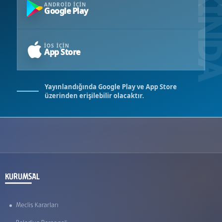
ANDROID IÇIN
Google Play
IOS IÇIN
App Store
Yayınlandığında Google Play ve App Store
üzerinden erişilebilir olacaktır.
KURUMSAL
Meclis Kararları