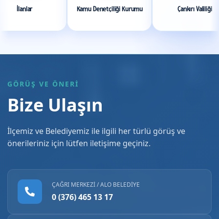
tçiliği Kurumu
Çankırı Valiliği
Kurşunlu Kaymakamlığı
GÖRÜŞ VE ÖNERİ
Bize Ulaşın
İlçemiz ve Belediyemiz ile ilgili her türlü görüş ve
önerileriniz için lütfen iletişime geçiniz.
ÇAĞRI MERKEZI / ALO BELEDIYE
0 (376) 465 13 17